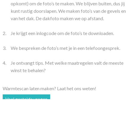
opkomt) om de foto’s te maken. We blijven buiten, dus jij
kunt rustig doorslapen. We maken foto’s van de gevels en
van het dak. De dakfoto maken we op afstand.
2.
Je krijgt een inlogcode om de foto’s te downloaden.
3.
We bespreken de foto’s met je in een telefoongesprek.
4.
Je ontvangt tips. Met welke maatregelen valt de meeste
winst te behalen?
Warmtescan laten maken? Laat het ons weten!
Veel gestelde vragen
© 2026 Warmtescan Ede
Privacy­verkla­ring
Power­ed by Clubdiensten