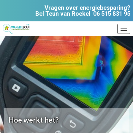
Vragen over energiebesparing?
Bel Teun van Roekel
06 515 831 95
Ope
Hoe werkt het?